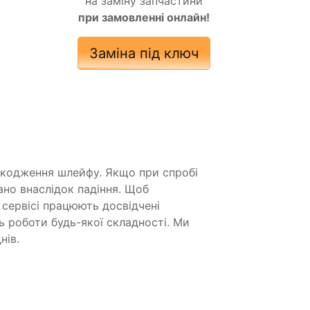
на заміну запчастини
при замовленні онлайн!
Заміна під ключ
ошкодження шлейфу. Якщо при спробі
но внаслідок падіння. Щоб
сервісі працюють досвідчені
ь роботи будь-якої складності. Ми
нів.