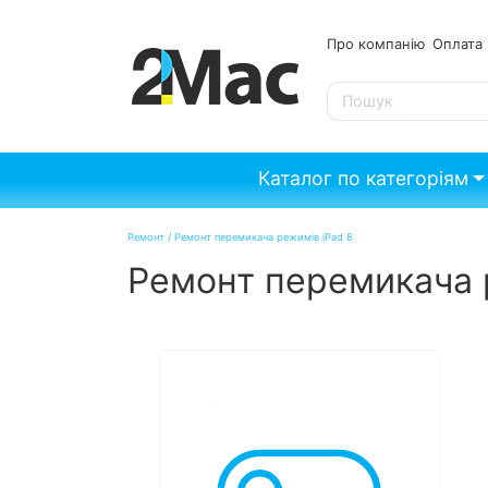
Про компанію
Опл
SE
Каталог по категоріям
Ремонт
/
Ремонт перемикача режимів iPad 8
Ремонт перемикача 