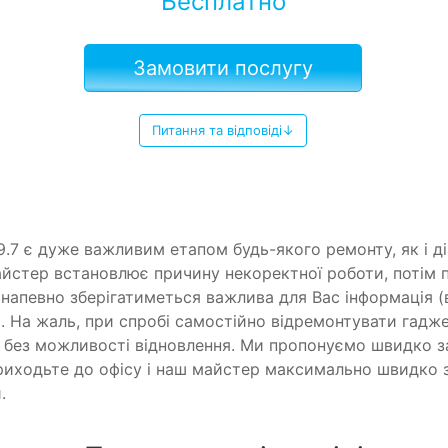
Бесплатно
Замовити послугу
Питання та відповіді↓
9.7 є дуже важливим етапом будь-якого ремонту, як і 
йстер встановлює причину некоректної роботи, потім п
напевно зберігатиметься важлива для Вас інформація (в
 На жаль, при спробі самостійно відремонтувати гадже
, без можливості відновлення. Ми пропонуємо швидко з
Приходьте до офісу і наш майстер максимально швидко
.