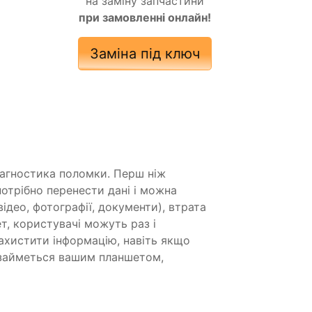
на заміну запчастини
при замовленні онлайн!
Заміна під ключ
діагностика поломки. Перш ніж
отрібно перенести дані і можна
ідео, фотографії, документи), втрата
т, користувачі можуть раз і
ахистити інформацію, навіть якщо
 займеться вашим планшетом,