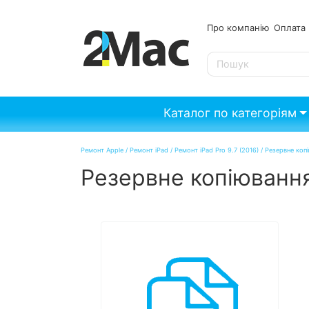
Про компанію
Опл
SE
Каталог по категоріям
Ремонт Apple
/
Ремонт iPad
/
Ремонт iPad Pro 9.7 (2016)
/
Резервне копі
Резервне копіювання