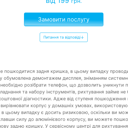
від 199
грн.
Замовити послугу
Питання та відповіді↓
же пошкодитися задня кришка, в цьому випадку провод
у обумовлена ​​демонтажем дисплея, зніманням системно
необхідно розібрати телефон, що дозволить уникнути 
аднання та набору інструментів, рихтування займе не 
коштовної діагностики. Адже від ступеня пошкодження
 вирівнювати корпус у домашніх умовах, використовуюч
я в цьому випадку є досить ризиковою, оскільки ви мо
клавши силу до алюмінієвого корпусу, ви можете пошко
нову задню кришку. У сервісному центрі для рихтуванн