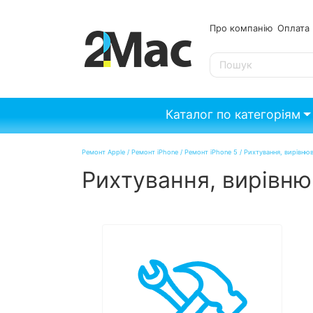
Про компанію
Опл
SE
Каталог по категоріям
Ремонт Apple
/
Ремонт iPhone
/
Ремонт iPhone 5
/
Рихтування, вирівнюв
Рихтування, вирівню