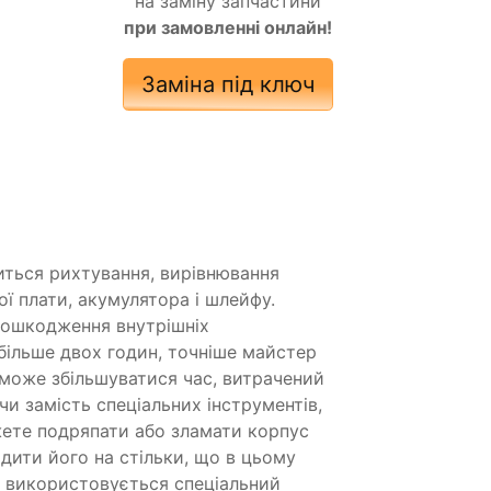
на заміну запчастини
при замовленні онлайн!
Заміна під ключ
иться рихтування, вирівнювання
ї плати, акумулятора і шлейфу.
пошкодження внутрішніх
більше двох годин, точніше майстер
 може збільшуватися час, витрачений
и замість спеціальних інструментів,
жете подряпати або зламати корпус
дити його на стільки, що в цьому
я використовується спеціальний