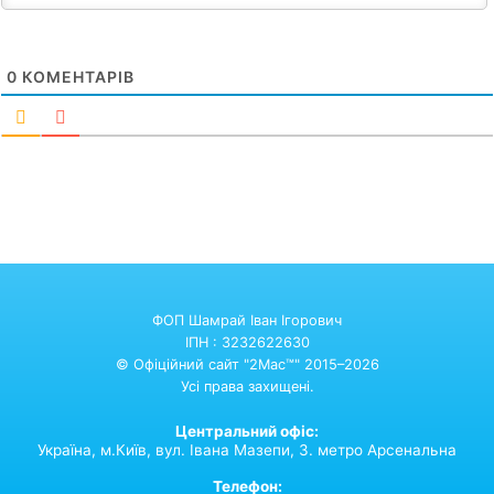
0
КОМЕНТАРІВ
ФОП Шамрай Іван Ігорович
ІПН : 3232622630
© Офіційний сайт "2Mac™" 2015–2026
Усі права захищені.
Центральний офіс:
Україна,
м.Київ,
вул. Івана Мазепи, 3. метро Арсенальна
Телефон: