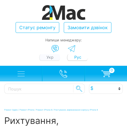
Статус ремонту
Замовити дзвінок
Напиши менеджеру:
Укр
Рус
0
Ремонт Apple
/
Ремонт iPhone
/
Ремонт iPhone 8
/
Рихтування, вирівнювання корпусу iPhone 8
Рихтування,