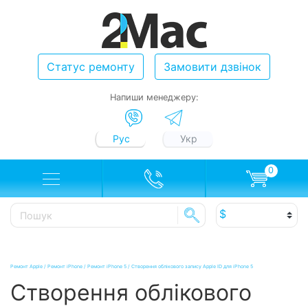
Статус ремонту
Замовити дзвінок
Напиши менеджеру:
Рус
Укр
0
Ремонт Apple
/
Ремонт iPhone
/
Ремонт iPhone 5
/
Створення облікового запису Apple ID для iPhone 5
Створення облікового