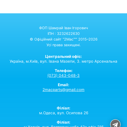
ФОП Шамрай Іван Ігорович
ІПН : 3232622630
© Офіційний сайт "2Mac™" 2015–2026
Усі права захищені.
Центральний офіс:
Україна,
м.Київ,
вул. Івана Мазепи, 3. метро Арсенальна
Телефон:
(073) 043-048-3
Email:
2macparts@gmail.com
Філіал:
м.Одеса, вул. Осипова 26
Філіал:
м.Харків, вул. Вартових неба 42а офіс 216