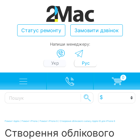
Статус ремонту
Замовити дзвінок
Напиши менеджеру:
Укр
Рус
0
Ремонт Apple
/
Ремонт iPhone
/
Ремонт iPhone 6
/
Створення облікового запису Apple ID для iPhone 6
Створення облікового