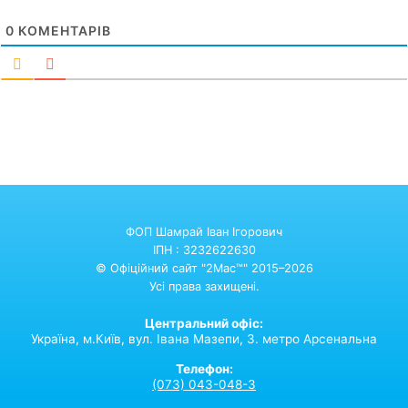
0
КОМЕНТАРІВ
ФОП Шамрай Іван Ігорович
ІПН : 3232622630
© Офіційний сайт "2Mac™" 2015–2026
Усі права захищені.
Центральний офіс:
Україна,
м.Київ,
вул. Івана Мазепи, 3. метро Арсенальна
Телефон:
(073) 043-048-3