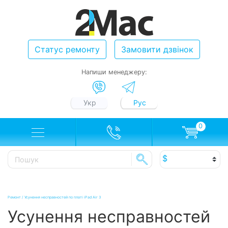
Статус ремонту
Замовити дзвінок
Напиши менеджеру:
Укр
Рус
0
Ремонт
/
Усунення несправностей по платі iPad Air 3
Усунення несправностей