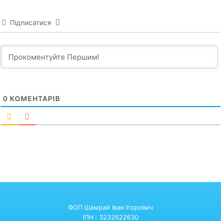
Підписатися
0
КОМЕНТАРІВ
ФОП Шамрай Іван Ігорович
ІПН : 3232622630