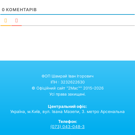
0
КОМЕНТАРІВ
ФОП Шамрай Іван Ігорович
ІПН : 3232622630
© Офіційний сайт "2Mac™" 2015–2026
Усі права захищені.
Центральний офіс:
Україна,
м.Київ,
вул. Івана Мазепи, 3. метро Арсенальна
Телефон:
(073) 043-048-3