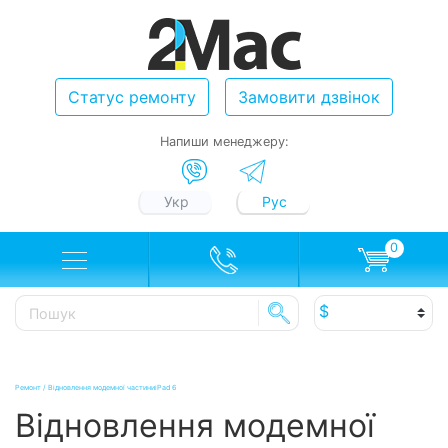
Статус ремонту
Замовити дзвінок
Напиши менеджеру:
Укр
Рус
0
Ремонт
/
Відновлення модемної частиниiPad 6
Відновлення модемної