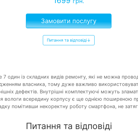
1699
грн.
Замовити послугу
Питання та відповіді↓
e 7 один із складних видів ремонту, які не можна про
женням власника, тому дуже важливо використовувати 
ішніх дефектів. Внутрішні комплектуючі можуть зламати
ння вологи всередину корпусу є ще однією поширеною п
адку помітивши некоректну роботу смартфона, не затяг
Питання та відповіді