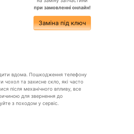
на заміну запчастини
при замовленні онлайн!
Заміна під ключ
водити вдома. Пошкодження телефону
чохол та захисне скло, які часто
ся після механічного впливу, все
ричиною для звернення до
уйте з походом у сервіс.