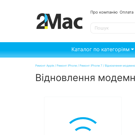
Про компанію
Опл
SE
Каталог по категоріям
Ремонт Apple
/
Ремонт iPhone
/
Ремонт iPhone 7
/
Відновлення модемної
Відновлення модемно