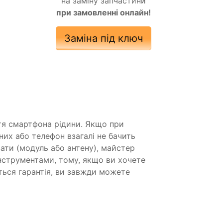
на заміну запчастини
при замовленні онлайн!
Заміна під ключ
ття смартфона рідини. Якщо при
них або телефон взагалі не бачить
ати (модуль або антену), майстер
нструментами, тому, якщо ви хочете
ється гарантія, ви завжди можете