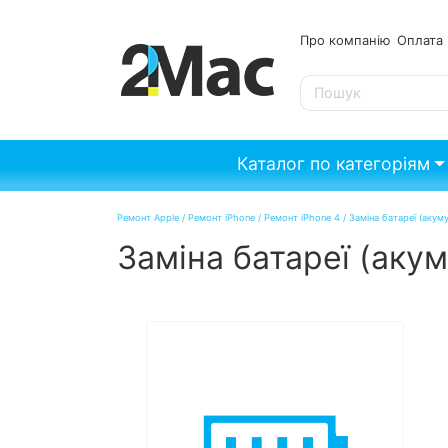
Про компанію
Опл
SE
Каталог по категоріям
Ремонт Apple
/
Ремонт iPhone
/
Ремонт iPhone 4
/
Заміна батареї (акум
Заміна батареї (акум