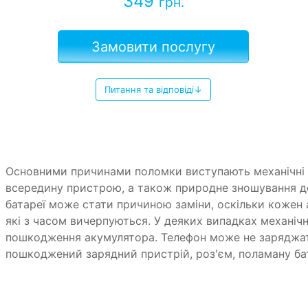
349
грн.
Замовити послугу
Питання та відповіді↓
Основними причинами поломки виступають механічні 
всередину пристрою, а також природне зношування д
батареї може стати причиною заміни, оскільки кожен а
які з часом вичерпуються. У деяких випадках механі
пошкодження акумулятора. Телефон може не заряджа
пошкоджений зарядний пристрій, роз'єм, поламану ба