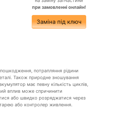
на заміну запчастини
при замовленні онлайн!
Заміна під ключ
пошкодження, потрапляння рідини
еталі. Також природне зношування
кумулятор має певну кількість циклів,
чний вплив може спричинити
тися або швидко розряджатися через
тарею або контролер живлення.