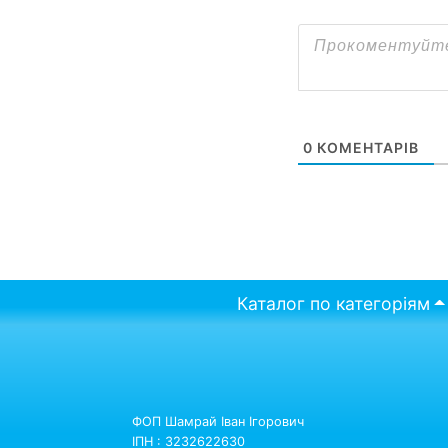
0
КОМЕНТАРІВ
Каталог по категоріям
ФОП Шамрай Іван Ігорович
ІПН : 3232622630