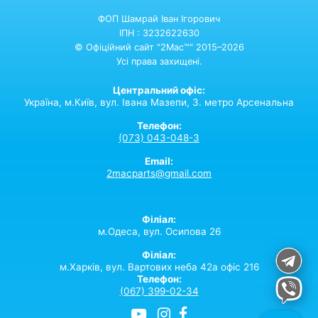
ФОП Шамрай Іван Ігорович
ІПН : 3232622630
© Офіційний сайт "2Mac™" 2015–2026
Усі права захищені.
Центральний офіс:
Україна,
м.Київ,
вул. Івана Мазепи, 3. метро Арсенальна
Телефон:
(073) 043-048-3
Email:
2macparts@gmail.com
Філіал:
м.Одеса, вул. Осипова 26
Філіал:
м.Харків, вул. Вартових неба 42а офіс 216
Телефон:
(067) 399-02-34