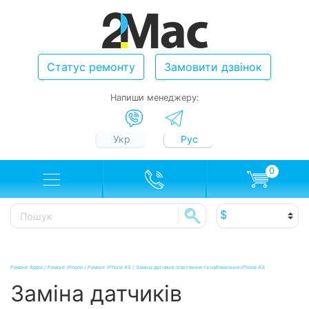
Статус ремонту
Замовити дзвінок
Напиши менеджеру:
Укр
Рус
0
Ремонт Apple
/
Ремонт iPhone
/
Ремонт iPhone 4S
/
Заміна датчиків освітлення та наближення iPhone 4S
Заміна датчиків