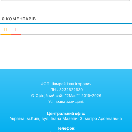
0
КОМЕНТАРІВ
ФОП Шамрай Іван Ігорович
ІПН : 3232622630
© Офіційний сайт "2Mac™" 2015–2026
Усі права захищені.
Центральний офіс:
Україна,
м.Київ,
вул. Івана Мазепи, 3. метро Арсенальна
Телефон: