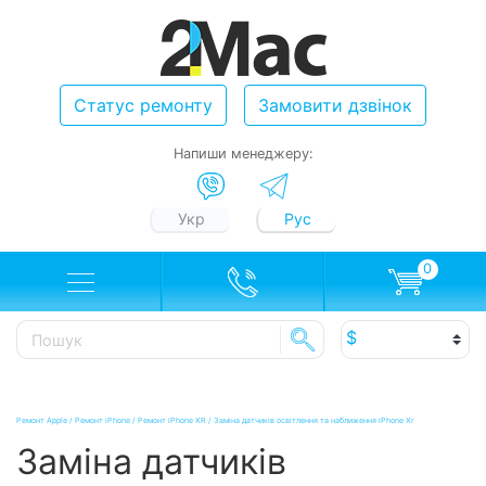
Статус ремонту
Замовити дзвінок
Напиши менеджеру:
Укр
Рус
0
Ремонт Apple
/
Ремонт iPhone
/
Ремонт iPhone XR
/
Заміна датчиків освітлення та наближення iPhone Xr
Заміна датчиків