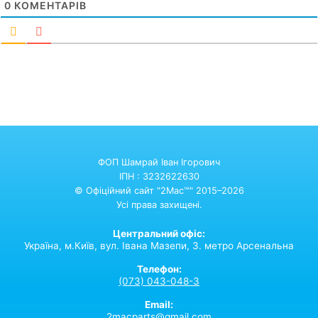
0
КОМЕНТАРІВ
ФОП Шамрай Іван Ігорович
ІПН : 3232622630
© Офіційний сайт "2Mac™" 2015–2026
Усі права захищені.
Центральний офіс:
Україна,
м.Київ,
вул. Івана Мазепи, 3. метро Арсенальна
Телефон:
(073) 043-048-3
Email:
2macparts@gmail.com