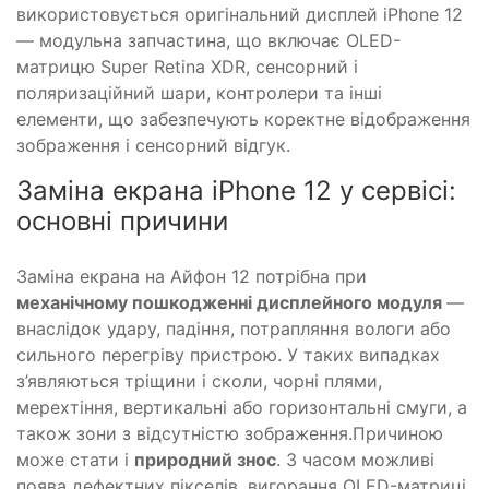
використовується оригінальний дисплей iPhone 12
— модульна запчастина, що включає OLED-
матрицю Super Retina XDR, сенсорний і
поляризаційний шари, контролери та інші
елементи, що забезпечують коректне відображення
зображення і сенсорний відгук.
Заміна екрана iPhone 12 у сервісі:
основні причини
Заміна екрана на Айфон 12 потрібна при
механічному пошкодженні дисплейного модуля
—
внаслідок удару, падіння, потрапляння вологи або
сильного перегріву пристрою. У таких випадках
з’являються тріщини і сколи, чорні плями,
мерехтіння, вертикальні або горизонтальні смуги, а
також зони з відсутністю зображення.Причиною
може стати і
природний знос
. З часом можливі
поява дефектних пікселів, вигорання OLED-матриці