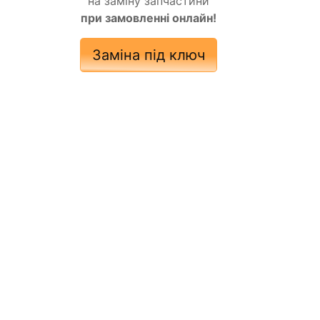
на заміну запчастини
при замовленні онлайн!
Заміна під ключ