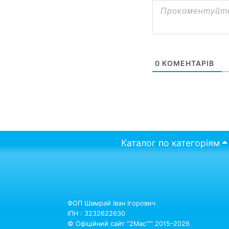
0
КОМЕНТАРІВ
Каталог по категоріям
ФОП Шамрай Іван Ігорович
ІПН : 3232622630
© Офіційний сайт "2Mac™" 2015–2026