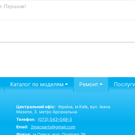
Каталог по моделям
Ремонт
Послуг
Центральний офіс:
Україна,
м.Київ,
вул. Івана
Мазепи, 3. метро Арсенальна
Телефон:
(073) 043-048-3
Email:
2macparts@gmail.com
Філіал:
м.Одеса, вул. Осипова 26