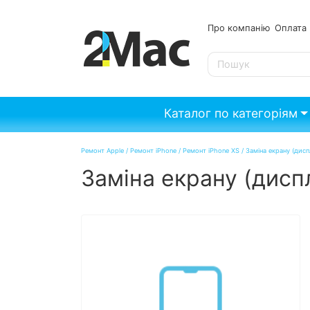
Про компанію
Опл
SE
Каталог по категоріям
Ремонт Apple
/
Ремонт iPhone
/
Ремонт iPhone XS
/
Заміна екрану (дисп
Заміна екрану (диспл