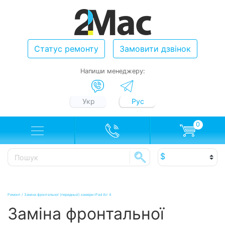
Статус ремонту
Замовити дзвінок
Напиши менеджеру:
Укр
Рус
0
Ремонт
/
Заміна фронтальної (передньої) камери iPad Air 4
Заміна фронтальної