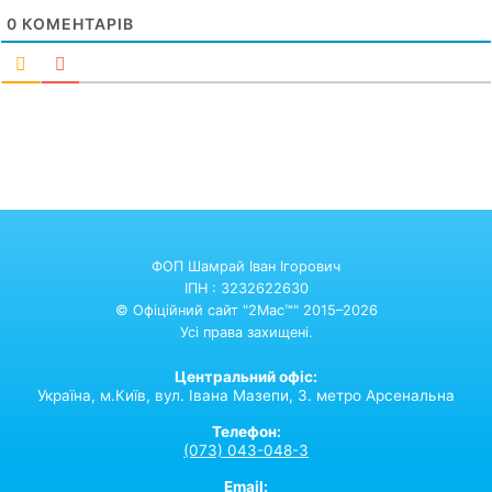
0
КОМЕНТАРІВ
ФОП Шамрай Іван Ігорович
ІПН : 3232622630
© Офіційний сайт "2Mac™" 2015–2026
Усі права захищені.
Центральний офіс:
Україна,
м.Київ,
вул. Івана Мазепи, 3. метро Арсенальна
Телефон:
(073) 043-048-3
Email: