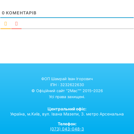
0
КОМЕНТАРІВ
ФОП Шамрай Іван Ігорович
ІПН : 3232622630
© Офіційний сайт "2Mac™" 2015–2026
Усі права захищені.
Центральний офіс:
Україна,
м.Київ,
вул. Івана Мазепи, 3. метро Арсенальна
Телефон:
(073) 043-048-3