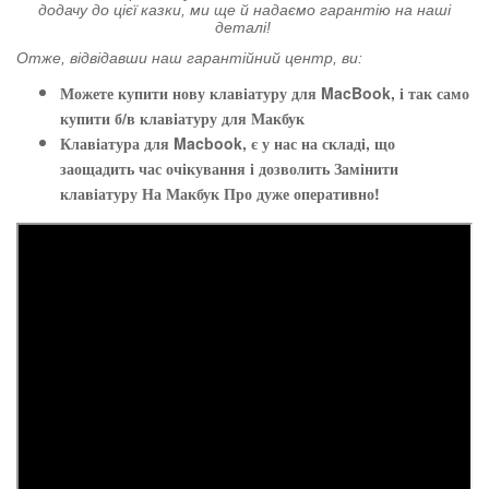
додачу до цієї казки, ми ще й надаємо гарантію на наші
деталі!
Отже, відвідавши наш гарантійний центр, ви:
Можете купити нову клавіатуру для MacBook, і так само
купити б/в клавіатуру для Макбук
Клавіатура для Macbook, є у нас на складі, що
заощадить час очікування і дозволить Замінити
клавіатуру На Макбук Про дуже оперативно!