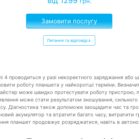
від 1299
грн.
Замовити послугу
Питання та відповіді↓
ni 4 проводиться у разі некоректного заряджання або 
новити роботу планшета у найкоротші терміни. Визнач
майстер може швидко протестувати роботу пристрою, п
ивлення може стати результатом зношування, сильного
су. Діагностика також допоможе заощадити час та гро
новий акумулятор та втратити багато часу, витратити г
ння планшет продовжує розряджатися, навіть в автон