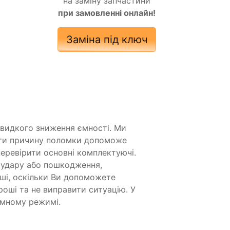
на заміну запчастини
при замовленні онлайн!
Заміна під ключ
швидкого зниження ємності. Ми
ити причину поломки допоможе
еревірити основні комплектуючі.
 удару або пошкодження,
ші, оскільки Ви допоможете
роші та не виправити ситуацію. У
омному режимі.