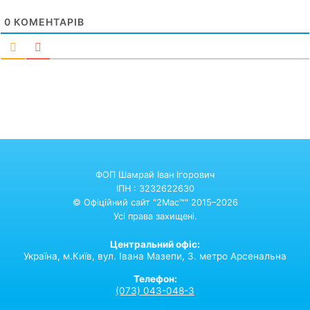
0
КОМЕНТАРІВ
ФОП Шамрай Іван Ігорович
ІПН : 3232622630
© Офіційний сайт "2Mac™" 2015–2026
Усі права захищені.
Центральний офіс:
Україна,
м.Київ,
вул. Івана Мазепи, 3. метро Арсенальна
Телефон:
(073) 043-048-3