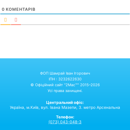
0
КОМЕНТАРІВ
ФОП Шамрай Іван Ігорович
ІПН : 3232622630
© Офіційний сайт "2Mac™" 2015–2026
Усі права захищені.
Центральний офіс:
Україна,
м.Київ,
вул. Івана Мазепи, 3. метро Арсенальна
Телефон:
(073) 043-048-3