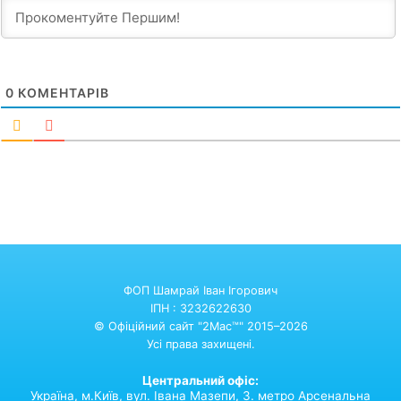
0
КОМЕНТАРІВ
ФОП Шамрай Іван Ігорович
ІПН : 3232622630
© Офіційний сайт "2Mac™" 2015–2026
Усі права захищені.
Центральний офіс:
Україна,
м.Київ,
вул. Івана Мазепи, 3. метро Арсенальна