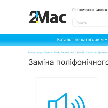
Про компанію
Опл
SE
Каталог по категоріям
Ремонт Apple
/
Ремонт iPad
/
Ремонт iPad 7 (2019)
/
Заміна поліфонічног
Заміна поліфонічного