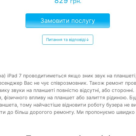
829
грн.
Замовити послугу
Питання та відповіді↓
ра) iPad 7 проводитиметься якщо зник звук на планшеті,
есенджер Вас не чує співрозмовник. Також ремонт про
ику звуки на планшеті повністю відсутні, або сторонні.
, фізичного впливу на планшет або залиття рідиною. Бу
аншета, тому найчастіше відновити роботу бузера не в
и до більш дорогого ремонту. Ми пропонуємо швидко т