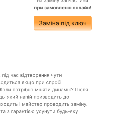
на заміну запчастини
при замовленні онлайн!
Заміна під ключ
 під час відтворення чути
водиться якщо при спробі
 Коли потрібно міняти динамік? Після
дь-який напій призводить до
иходить і майстер проводить заміну.
а з гарантією усунути будь-яку