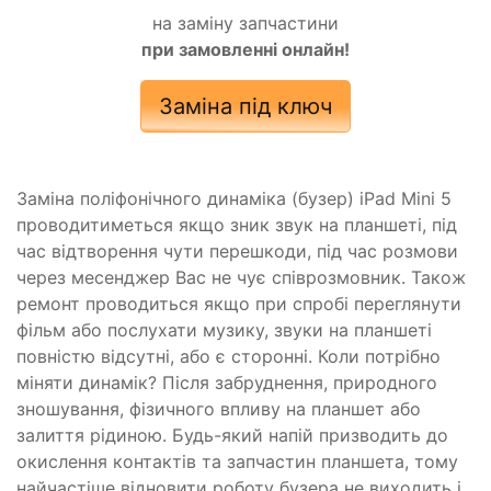
на заміну запчастини
при замовленні онлайн!
Заміна під ключ
Заміна поліфонічного динаміка (бузер) iPad Mini 5
проводитиметься якщо зник звук на планшеті, під
час відтворення чути перешкоди, під час розмови
через месенджер Вас не чує співрозмовник. Також
ремонт проводиться якщо при спробі переглянути
фільм або послухати музику, звуки на планшеті
повністю відсутні, або є сторонні. Коли потрібно
міняти динамік? Після забруднення, природного
зношування, фізичного впливу на планшет або
залиття рідиною. Будь-який напій призводить до
окислення контактів та запчастин планшета, тому
найчастіше відновити роботу бузера не виходить і