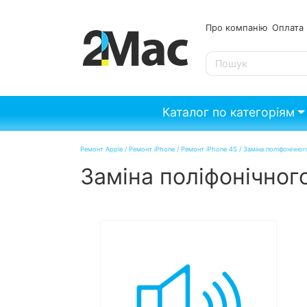
Про компанію
Опл
SE
Каталог по категоріям
Ремонт Apple
/
Ремонт iPhone
/
Ремонт iPhone 4S
/
Заміна поліфонічног
Заміна поліфонічног