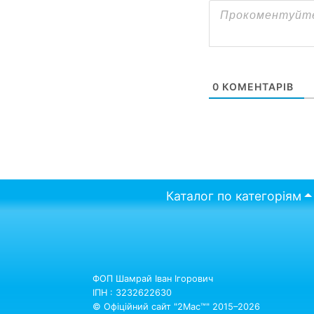
0
КОМЕНТАРІВ
Каталог по категоріям
ФОП Шамрай Іван Ігорович
ІПН : 3232622630
© Офіційний сайт "2Mac™" 2015–2026