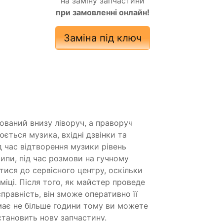
на заміну запчастини
при замовленні онлайн!
Заміна під ключ
ований внизу ліворуч, а праворуч
ється музика, вхідні дзвінки та
д час відтворення музики рівень
ипи, під час розмови на гучному
тися до сервісного центру, оскільки
міці. Після того, як майстер проведе
равність, він зможе оперативно її
ймає не більше години тому ви можете
тановить нову запчастину.