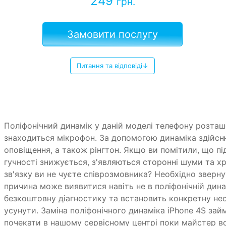
249
грн.
Замовити послугу
Питання та відповіді↓
Поліфонічний динамік у даній моделі телефону розташ
знаходиться мікрофон. За допомогою динаміка здійсню
оповіщення, а також рінгтон. Якщо ви помітили, що пі
гучності знижується, з'являються сторонні шуми та хр
зв'язку ви не чуєте співрозмовника? Необхідно зверну
причина може виявитися навіть не в поліфонічній дина
безкоштовну діагностику та встановить конкретну несп
усунути. Заміна поліфонічного динаміка iPhone 4S за
почекати в нашому сервісному центрі поки майстер вс