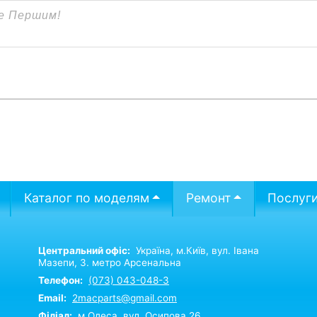
Каталог по моделям
Ремонт
Послуг
Центральний офіс:
Україна,
м.Київ,
вул. Івана
Мазепи, 3. метро Арсенальна
Телефон:
(073) 043-048-3
Email:
2macparts@gmail.com
Філіал:
м.Одеса, вул. Осипова 26