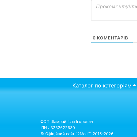
0
КОМЕНТАРІВ
Каталог по категоріям
ФОП Шамрай Іван Ігорович
ІПН : 3232622630
© Офіційний сайт "2Mac™" 2015–2026