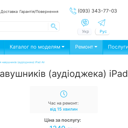
(093) 343-77-03
ата
Доставка
Гарантія/Повернення
Укр
Рус
Каталог по моделям
Ремонт
Послуг
я навушників (аудіоджека) iPad Air
авушників (аудіоджека) iPad
Час на ремонт:
від 15 хвилин
Ціна за послугу: