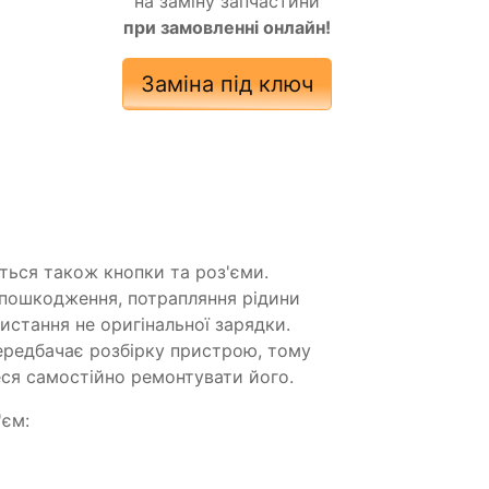
на заміну запчастини
при замовленні онлайн!
Заміна під ключ
ься також кнопки та роз'єми.
 пошкодження, потрапляння рідини
стання не оригінальної зарядки.
передбачає розбірку пристрою, тому
еся самостійно ремонтувати його.
'єм: