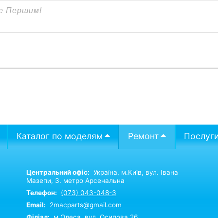
Каталог по моделям
Ремонт
Послуг
Центральний офіс:
Україна,
м.Київ,
вул. Івана
Мазепи, 3. метро Арсенальна
Телефон:
(073) 043-048-3
Email:
2macparts@gmail.com
Філіал:
м.Одеса, вул. Осипова 26