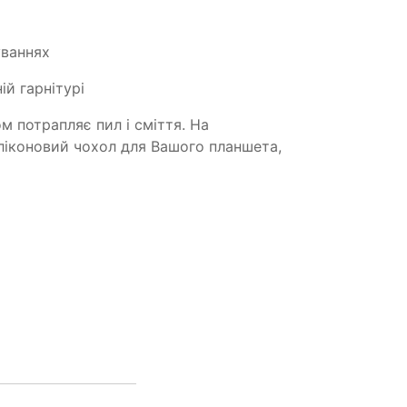
уваннях
ій гарнітурі
м потрапляє пил і сміття. На
ліконовий чохол для Вашого планшета,