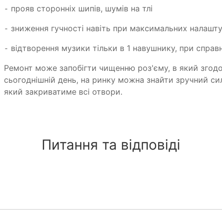
⁃ прояв сторонніх шипів, шумів на тлі
⁃ зниження гучності навіть при максимальних налашт
⁃ відтворення музики тільки в 1 навушнику, при справн
Ремонт може запобігти чищенню роз'єму, в який згодо
сьогоднішній день, на ринку можна знайти зручний си
який закриватиме всі отвори.
Питання та відповіді