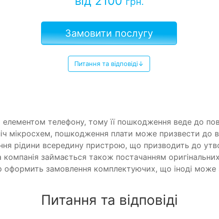
від 2100
грн.
Замовити послугу
Питання та відповіді↓
елементом телефону, тому її пошкодження веде до повн
ліч мікросхем, пошкодження плати може призвести до 
я рідини всередину пристрою, що призводить до утвор
 компанія займається також постачанням оригінальних 
р оформить замовлення комплектуючих, що іноді може 
Питання та відповіді