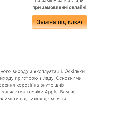
на заміну запчастини
при замовленні онлайн!
Заміна під ключ
ого виходу з експлуатації. Оскільки
виходу пристрою з ладу. Основними
ення корозії на внутрішніх
запчастин техніки Apple, Вам не
займати від тижня до місяця.