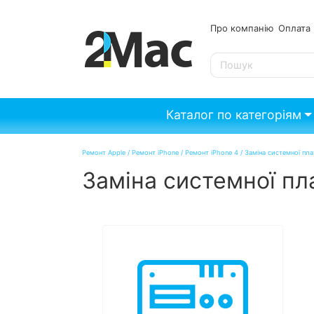
Про компанію
Опл
SE
Каталог по категоріям
Ремонт Apple
/
Ремонт iPhone
/
Ремонт iPhone 4
/
Заміна системної пла
Заміна системної пл