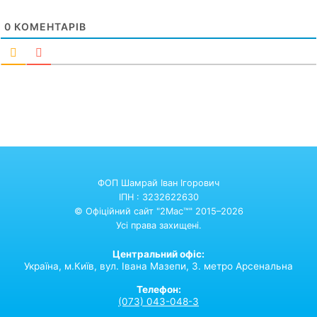
0
КОМЕНТАРІВ
ФОП Шамрай Іван Ігорович
ІПН : 3232622630
© Офіційний сайт "2Mac™" 2015–2026
Усі права захищені.
Центральний офіс:
Україна,
м.Київ,
вул. Івана Мазепи, 3. метро Арсенальна
Телефон:
(073) 043-048-3