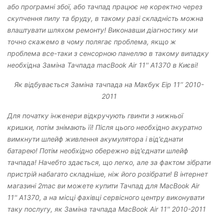
або програмні збої, або тачпад працює не коректно через
скупчення пилу та бруду, в такому разі складність можна
влаштувати шляхом ремонту! Виконавши діагностику ми
точно скажемо в чому полягає проблема, якщо ж
проблема все-таки з сенсорною панеллю в такому випадку
необхідна Заміна Тачпада macBook Air 11'' A1370 в Києві!
Як відбувається Заміна тачпада на Макбук Еір 11’’ 2010-
2011
Для початку інженери відкручують гвинти з нижньої
кришки, потім знімають її! Після цього необхідно акуратно
вимкнути шлейф живлення акумулятора і від'єднати
батарею! Потім необхідно обережно від'єднати шлейф
тачпада! Начебто здається, що легко, але за фактом зібрати
пристрій набагато складніше, ніж його розібрати! В інтернет
магазині 2mac ви можете купити Тачпад для MacBook Air
11'' A1370, а на місці фахівці сервісного центру виконувати
таку послугу, як Заміна тачпада MacBook Air 11'' 2010-2011