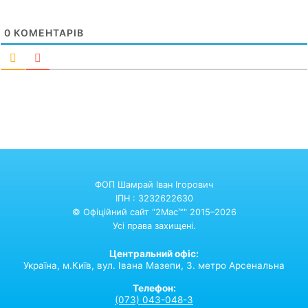
0
КОМЕНТАРІВ
ФОП Шамрай Іван Ігорович
ІПН : 3232622630
© Офіційний сайт "2Mac™" 2015–2026
Усі права захищені.
Центральний офіс:
Україна,
м.Київ,
вул. Івана Мазепи, 3. метро Арсенальна
Телефон:
(073) 043-048-3