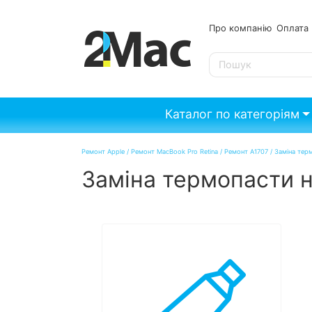
Про компанію
Опл
SE
Каталог по категоріям
Ремонт Apple
/
Ремонт MacBook Pro Retina
/
Ремонт A1707
/
Заміна тер
Заміна термопасти н