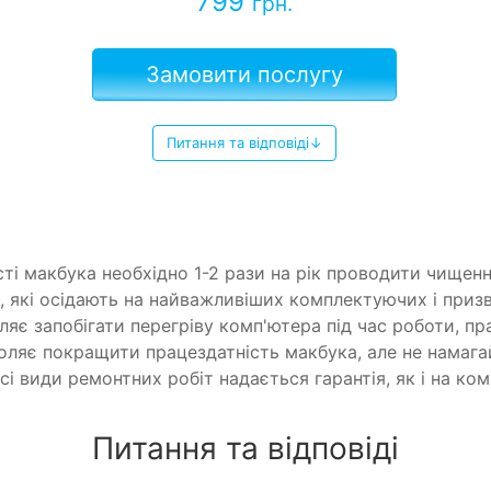
799
грн.
Замовити послугу
Питання та відповіді↓
і макбука необхідно 1-2 рази на рік проводити чищення
, які осідають на найважливіших комплектуючих і призв
яє запобігати перегріву комп'ютера під час роботи, пр
оляє покращити працездатність макбука, але не намага
і види ремонтних робіт надається гарантія, як і на ком
Питання та відповіді