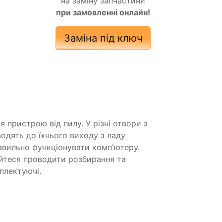
на заміну запчастини
при замовленні онлайн!
Заміна під ключ
 пристрою від пилу. У різні отвори з
одять до їхнього виходу з ладу
авильно функціонувати комп'ютеру.
йтеся проводити розбирання та
плектуючі.