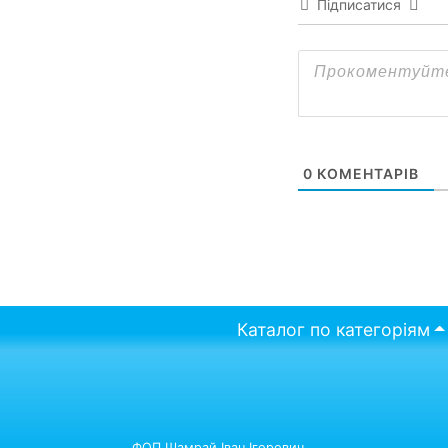
Підписатися
0
КОМЕНТАРІВ
Каталог по категоріям
ФОП Шамрай Іван Ігорович