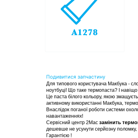
Подивитися запчастину
Для типового користувача Макбука - сл
ноутбуці! Що таке термопаста? І навіщо
Це паста білого кольору, якою змащуєт
активному використанні Макбука, термо
Внаслідок поганої роботи системи охол
навантаженнях!
Сервісний центр 2Mac
замінить термо
дешевше не усунути серйозну поломку, 
Гарантією !