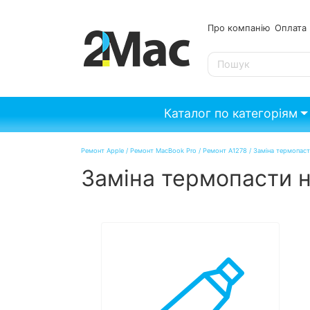
Про компанію
Опл
SE
Каталог по категоріям
Ремонт Apple
/
Ремонт MacBook Pro
/
Ремонт A1278
/
Заміна термопаст
Заміна термопасти н