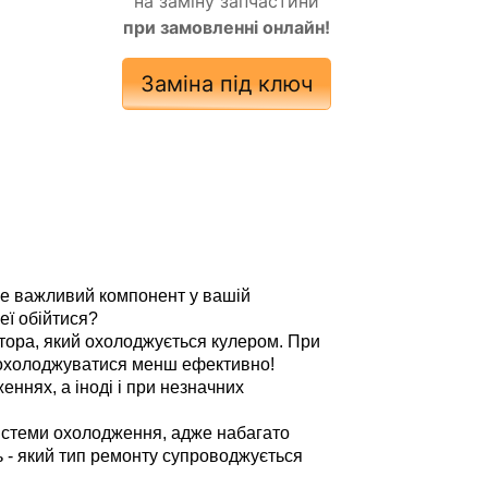
на заміну запчастини
при замовленні онлайн!
Заміна під ключ
же важливий компонент у вашій
еї обійтися?
тора, який охолоджується кулером. 
При
є охолоджуватися менш ефективно!
ннях, а іноді і при незначних
истеми охолодження, адже набагато
ь - який тип ремонту супроводжується