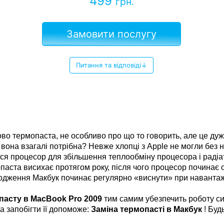
499
грн.
Замовити послугу
Питання та відповіді↓
ово термопаста, не особливо про що то говорить, але це ду
 вона взагалі потрібна? Невже хлопці з Apple не могли без н
ься процесор для збільшення теплообміну процесора і радіа
паста висихає протягом року, після чого процесор почина
одження Макбук починає регулярно «виснути» при навантаже
пасту в MacBook Pro 2009
тим самим убезпечить роботу с
а запобігти її допоможе:
Заміна термопасті в Макбук
! Буд