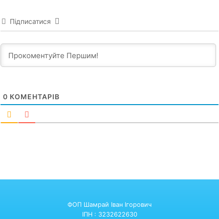
Підписатися
0
КОМЕНТАРІВ
ФОП Шамрай Іван Ігорович
ІПН : 3232622630