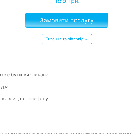
199
грн.
Замовити послугу
Питання та відповіді↓
оже бути викликана:
нура
чається до телефону