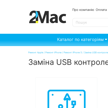
Про компанію
Опл
SE
Каталог по категоріям
Ремонт Apple
/
Ремонт iPhone
/
Ремонт iPhone 5
/
Заміна USB контроле
Заміна USB контроле