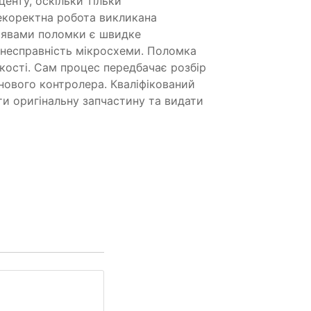
енту, оскільки тільки
некоректна робота викликана
оявами поломки є швидке
о несправність мікросхеми. Поломка
кості. Сам процес передбачає розбір
нового контролера. Кваліфікований
ти оригінальну запчастину та видати