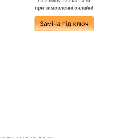
на заміну запчастини
при замовленні онлайн!
Заміна під ключ