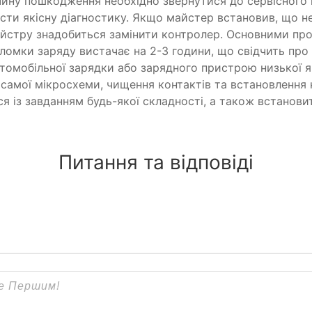
ину пошкодження необхідно звернутися до сервісного ц
сти якісну діагностику. Якщо майстер встановив, що 
йстру знадобиться замінити контролер. Основними пр
оломки заряду вистачає на 2-3 години, що свідчить пр
омобільної зарядки або зарядного пристрою низької я
 самої мікросхеми, чищення контактів та встановлення 
я із завданням будь-якої складності, а також встанови
Питання та відповіді