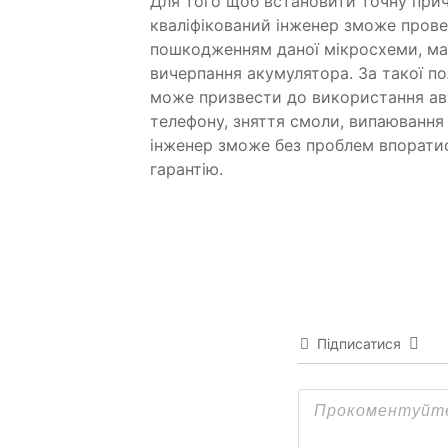
Для того щоб встановити точну прич
кваліфікований інженер зможе прове
пошкодженням даної мікросхеми, ма
вичерпання акумулятора. За такої п
може призвести до використання авт
телефону, зняття смоли, випаювання
інженер зможе без проблем впоратис
гарантію.
Підписатися