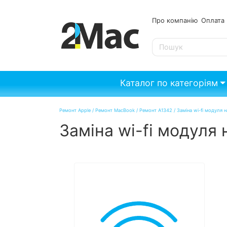
Про компанію
Опл
SE
Каталог по категоріям
Ремонт Apple
/
Ремонт MacBook
/
Ремонт A1342
/
Заміна wi-fi модуля
Заміна wi-fi модуля