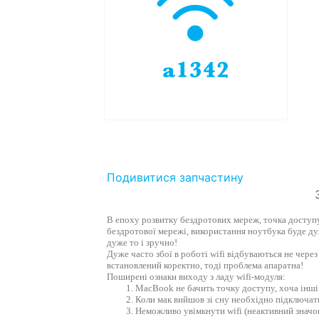
Подивитися запчастину
В епоху розвитку бездротових мереж, точка доступу w
бездротової мережі, використання ноутбука буде ду
дуже то і зручно!
Дуже часто збої в роботі wifi відбуваються не чере
встановлений коректно, тоді проблема апаратна!
Поширені ознаки виходу з ладу wifi-модуля:
MacBook не бачить точку доступу, хоча інш
Коли мак вийшов зі сну необхідно підключати
Неможливо увімкнути wifi (неактивний значо