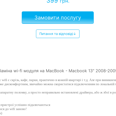
399
грн.
Замовити послугу
Питання та відповіді↓
Заміна wi-fi модуля на MacBook - Macbook 13" 2008-200
ifi є скрізь, кафе, парки, практично в кожній квартирі і т.д. Але при виникне
же дискомфортним, звичайно можна скористатися підключенням по локальній ме
з апаратну поломку, а просто неправильно встановлені драйвера, або ж збої в 
і пристрої успішно підключаються
ся до wifi заново!
к)