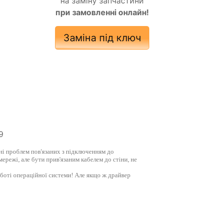
на заміну запчастини
при замовленні онлайн!
Заміна під ключ
9
нні проблем пов'язаних з підключенням до
режі, але бути прив'язаним кабелем до стіни, не
роботі операційної системи! Але якщо ж драйвер