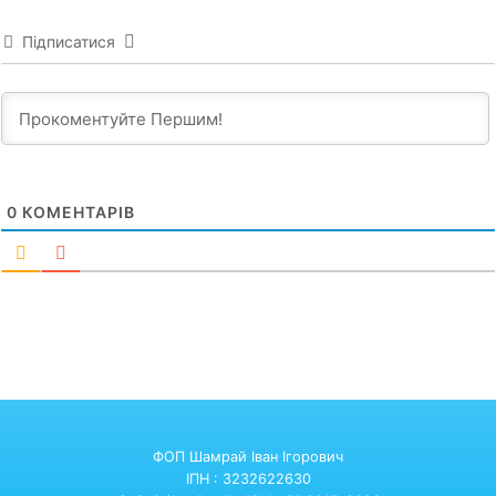
Підписатися
0
КОМЕНТАРІВ
ФОП Шамрай Іван Ігорович
ІПН : 3232622630