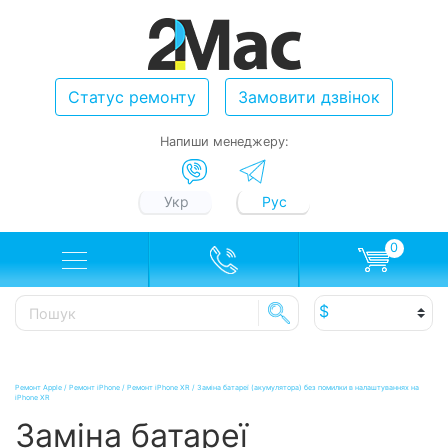
Статус ремонту
Замовити дзвінок
Напиши менеджеру:
Укр
Рус
0
Ремонт Apple
/
Ремонт iPhone
/
Ремонт iPhone XR
/
Заміна батареї (акумулятора) без помилки в налаштуваннях на
iPhone XR
Заміна батареї