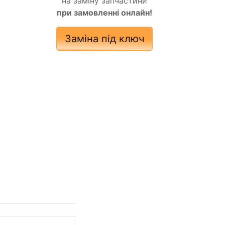
на заміну запчастини
при замовленні онлайн!
Заміна під ключ