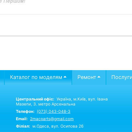
Каталог по моделям
Ремонт
Послуг
Центральний офіс:
Україна,
м.Київ,
вул. Івана
Мазепи, 3. метро Арсенальна
Телефон:
(073) 043-048-3
Email:
2macparts@gmail.com
Філіал:
м.Одеса, вул. Осипова 26