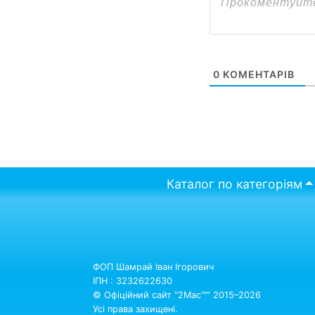
0
КОМЕНТАРІВ
Каталог по категоріям
ФОП Шамрай Іван Ігорович
ІПН : 3232622630
© Офіційний сайт "2Mac™" 2015–2026
Усі права захищені.