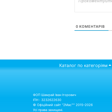
0
КОМЕНТАРІВ
Каталог по категоріям
ФОП Шамрай Іван Ігорович
ІПН : 3232622630
© Офіційний сайт "2Mac™" 2015–2026
Усі права захищені.