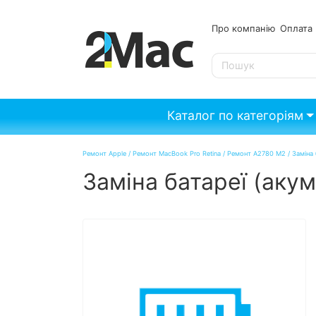
Про компанію
Опл
SE
Каталог по категоріям
Ремонт Apple
/
Ремонт MacBook Pro Retina
/
Ремонт A2780 M2
/
Заміна
Заміна батареї (аку