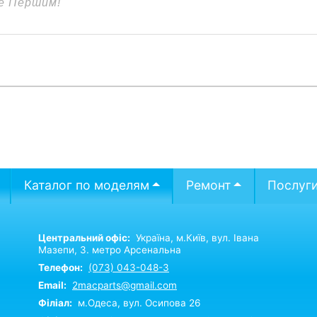
Каталог по моделям
Ремонт
Послуг
Центральний офіс:
Україна,
м.Київ,
вул. Івана
Мазепи, 3. метро Арсенальна
Телефон:
(073) 043-048-3
Email:
2macparts@gmail.com
Філіал:
м.Одеса, вул. Осипова 26