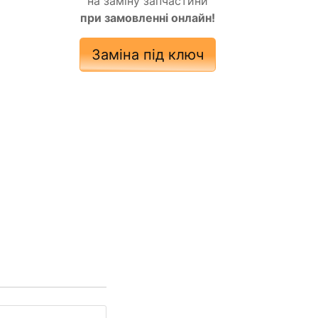
на заміну запчастини
при замовленні онлайн!
Заміна під ключ