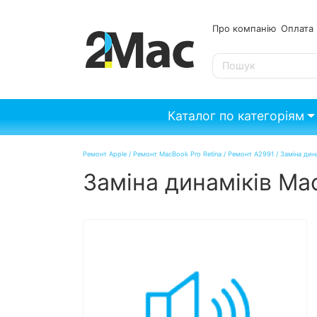
Про компанію
Опл
SE
Каталог по категоріям
Ремонт Apple
/
Ремонт MacBook Pro Retina
/
Ремонт А2991
/
Заміна дин
Заміна динаміків Ma