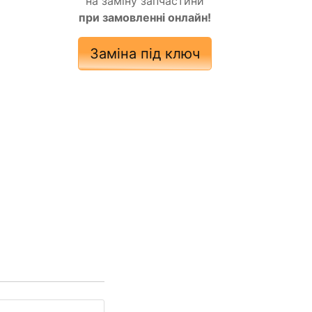
на заміну запчастини
при замовленні онлайн!
Заміна під ключ