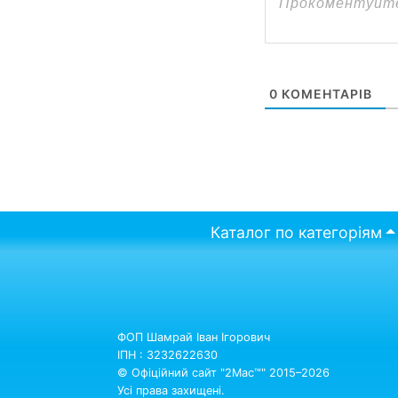
0
КОМЕНТАРІВ
Каталог по категоріям
ФОП Шамрай Іван Ігорович
ІПН : 3232622630
© Офіційний сайт "2Mac™" 2015–2026
Усі права захищені.