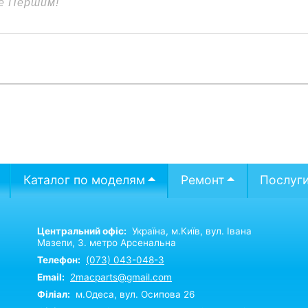
Каталог по моделям
Ремонт
Послуг
Центральний офіс:
Україна,
м.Київ,
вул. Івана
Мазепи, 3. метро Арсенальна
Телефон:
(073) 043-048-3
Email:
2macparts@gmail.com
Філіал:
м.Одеса, вул. Осипова 26