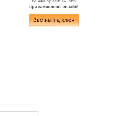
на заміну запчастини
при замовленні онлайн!
Заміна під ключ