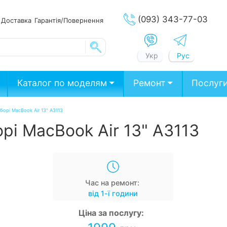
(093) 343-77-03
ата
Доставка
Гарантія/Повернення
Укр
Рус
Каталог по моделям
Ремонт
Послуг
борі MacBook Air 13" А3113
рі MacBook Air 13" А3113
Час на ремонт:
від 1-ї години
Ціна за послугу: