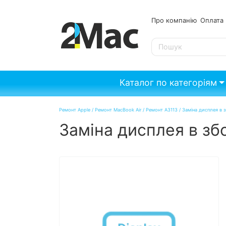
Про компанію
Опл
SE
Каталог по категоріям
Ремонт Apple
/
Ремонт MacBook Air
/
Ремонт A3113
/
Заміна дисплея в з
Заміна дисплея в збо