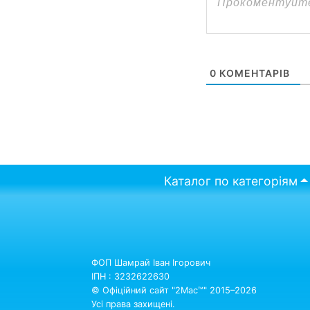
0
КОМЕНТАРІВ
Каталог по категоріям
ФОП Шамрай Іван Ігорович
ІПН : 3232622630
© Офіційний сайт "2Mac™" 2015–2026
Усі права захищені.