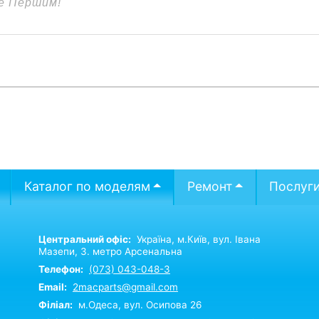
Каталог по моделям
Ремонт
Послуг
Центральний офіс:
Україна,
м.Київ,
вул. Івана
Мазепи, 3. метро Арсенальна
Телефон:
(073) 043-048-3
Email:
2macparts@gmail.com
Філіал:
м.Одеса, вул. Осипова 26