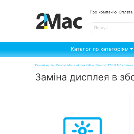
Про компанію
Опл
SE
Каталог по категоріям
Ремонт Apple
/
Ремонт MacBook Pro Retina
/
Ремонт A2780 M2
/
Заміна
Заміна дисплея в зб