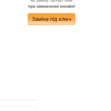
на заміну запчастини
при замовленні онлайн!
Заміна під ключ