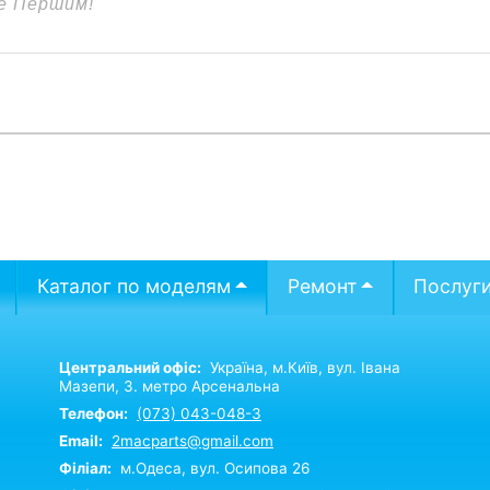
Каталог по моделям
Ремонт
Послуг
Центральний офіс:
Україна,
м.Київ,
вул. Івана
Мазепи, 3. метро Арсенальна
Телефон:
(073) 043-048-3
Email:
2macparts@gmail.com
Філіал:
м.Одеса, вул. Осипова 26