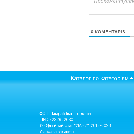
0
КОМЕНТАРІВ
Каталог по категоріям
ФОП Шамрай Іван Ігорович
ІПН : 3232622630
© Офіційний сайт "2Mac™" 2015–2026
Усі права захищені.