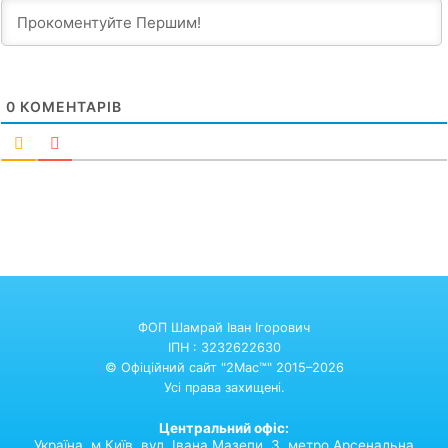
0
КОМЕНТАРІВ
ФОП Шамрай Іван Ігорович
ІПН : 3232622630
© Офіційний сайт "2Mac™" 2015–2026
Усі права захищені.
Центральний офіс:
Україна,
м.Київ,
вул. Івана Мазепи, 3. метро Арсенальна