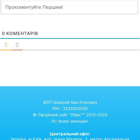
0
КОМЕНТАРІВ
ФОП Шамрай Іван Ігорович
ІПН : 3232622630
© Офіційний сайт "2Mac™" 2015–2026
Усі права захищені.
Центральний офіс:
Україна,
м.Київ,
вул. Івана Мазепи, 3. метро Арсенальна