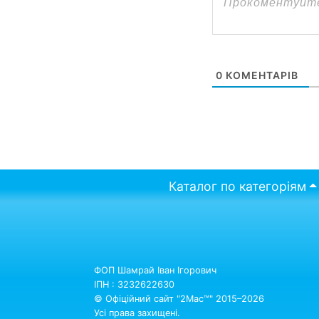
0
КОМЕНТАРІВ
Каталог по категоріям
ФОП Шамрай Іван Ігорович
ІПН : 3232622630
© Офіційний сайт "2Mac™" 2015–2026
Усі права захищені.