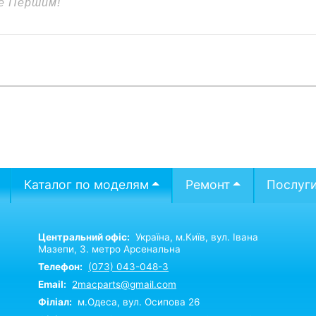
Каталог по моделям
Ремонт
Послуг
Центральний офіс:
Україна,
м.Київ,
вул. Івана
Мазепи, 3. метро Арсенальна
Телефон:
(073) 043-048-3
Email:
2macparts@gmail.com
Філіал:
м.Одеса, вул. Осипова 26