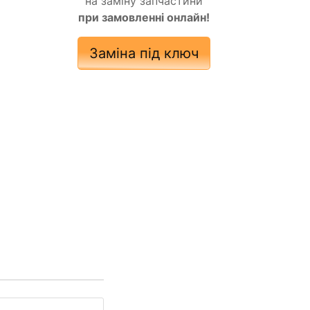
на заміну запчастини
при замовленні онлайн!
Заміна під ключ