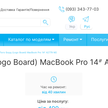
(093) 343-77-03
ата
Доставка
Гарантія/Повернення
Укр
Рус
Каталог по моделям
Ремонт
Послуг
 Лого Борд (Logo Board) MacBook Pro 14ᐥ A2779 М2
ogo Board) MacBook Pro 14ᐥ
Час на ремонт:
від 40 хвилин
Ціна за послугу: