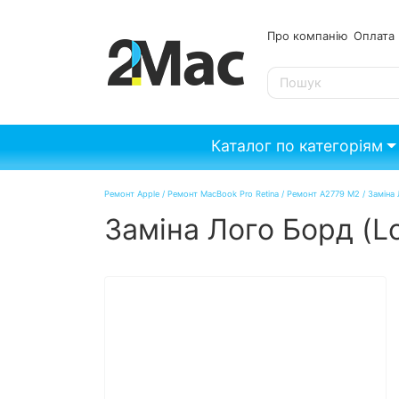
Про компанію
Опл
SE
Каталог по категоріям
Ремонт Apple
/
Ремонт MacBook Pro Retina
/
Ремонт A2779 M2
/
Заміна
Заміна Лого Борд (L